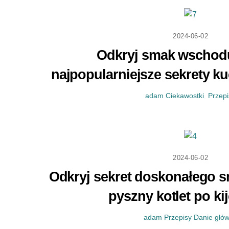
2024-06-02
Odkryj smak wschodu
najpopularniejsze sekrety ku
adam
Ciekawostki
,
Przepi
2024-06-02
Odkryj sekret doskonałego s
pyszny kotlet po ki
adam
Przepisy
Danie głó