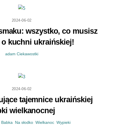
2024-06-02
 smaku: wszystko, co musisz
 o kuchni ukraińskiej!
adam
Ciekawostki
2024-06-02
ujące tajemnice ukraińskiej
ki wielkanocnej
Babka
,
Na słodko
,
Wielkanoc
,
Wypieki