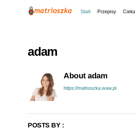
Skip
to
Start
Przepisy
Cieka
content
adam
About
adam
https://matrioszka.waw.pl
POSTS BY :