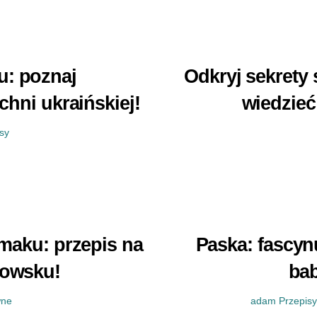
: poznaj
Odkryj sekrety
chni ukraińskiej!
wiedzieć
sy
maku: przepis na
Paska: fascyn
jowsku!
bab
wne
adam
Przepisy