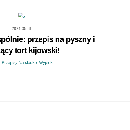
2024-05-31
ólnie: przepis na pyszny i
ący tort kijowski!
m
Przepisy
Na słodko
,
Wypieki