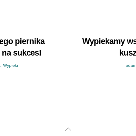
ego piernika
Wypiekamy wsp
s na sukces!
kusz
a
,
Wypieki
ada
Back
To